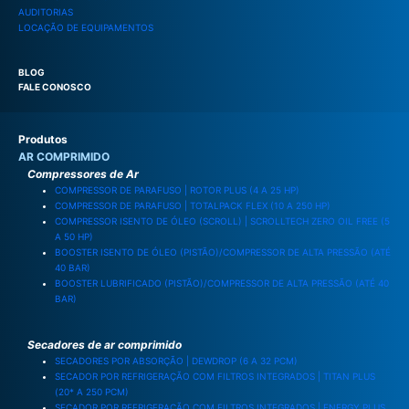
AUDITORIAS
LOCAÇÃO DE EQUIPAMENTOS
BLOG
FALE CONOSCO
Produtos
AR COMPRIMIDO
Compressores de Ar
COMPRESSOR DE PARAFUSO | ROTOR PLUS (4 A 25 HP)
COMPRESSOR DE PARAFUSO | TOTALPACK FLEX (10 A 250 HP)
COMPRESSOR ISENTO DE ÓLEO (SCROLL) | SCROLLTECH ZERO OIL FREE (5
A 50 HP)
BOOSTER ISENTO DE ÓLEO (PISTÃO)/COMPRESSOR DE ALTA PRESSÃO (ATÉ
40 BAR)
BOOSTER LUBRIFICADO (PISTÃO)/COMPRESSOR DE ALTA PRESSÃO (ATÉ 40
BAR)
Secadores de ar comprimido
SECADORES POR ABSORÇÃO | DEWDROP (6 A 32 PCM)
SECADOR POR REFRIGERAÇÃO COM FILTROS INTEGRADOS | TITAN PLUS
(20* A 250 PCM)
SECADOR POR REFRIGERAÇÃO COM FILTROS INTEGRADOS | ENERGY PLUS