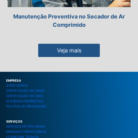
Manutenção Preventiva no Secador de Ar
Comprimido
Veja mais
EMPRESA
QUEM SOMOS
CERTIFICAÇÃO ISO 50001
CERTIFICAÇÃO ISO 9001
EFICIÊNCIA ENERGÉTICA
POLÍTICA DE PRIVACIDADE
SERVIÇOS
SERVIÇOS DE PÓS-VENDA
MANUAIS E PRONTUÁRIOS
LITERATURA TÉCNICA