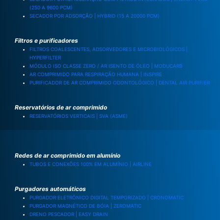
(250 A 9600 PCM)
SECADOR POR ADSORÇÃO | HYBRID (15 A 20000 PCM)
Filtros e purificadores
FILTROS COALESCENTES, ADSORVEDORES E MICROBIOLÓGICOS |
HYPERFILTER
MÓDULO ISO CLASSE ZERO / AR ISENTO DE ÓLEO | MODUCARB
AR COMPRIMIDO PARA RESPIRAÇÃO HUMANA | INSPIRE
PURIFICADOR DE AR COMPRIMIDO ODONTOLÓGICO | DENTAL AIR PURIFIER
Reservatórios de ar comprimido
RESERVATÓRIOS VERTICAIS | SVA (ASME)
Redes de ar comprimido em alumínio
TUBOS E CONEXÕES 100% EM ALUMÍNIO | AIRLINE
Purgadores automáticos
PURGADOR ELETRÔNICO DIGITAL TEMPORIZADO | CRONOMATIC
PURGADOR MAGNÉTICO DE BÓIA | ZEROMATIC
DRENO PESCADOR | EASY DRAIN