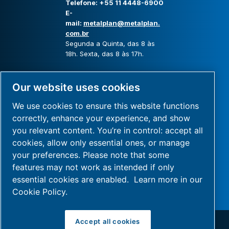
Telefone: +55 11 4448-6900
E-
mail:
metalplan@metalplan.
com.br
Segunda a Quinta, das 8 às
18h. Sexta, das 8 às 17h.
Our website uses cookies
We use cookies to ensure this website functions
correctly, enhance your experience, and show
you relevant content. You’re in control: accept all
REDES SOCIAIS
cookies, allow only essential ones, or manage
your preferences. Please note that some
Facebook
Instagram
features may not work as intended if only
essential cookies are enabled.
Learn more in our
Youtube
LinkedIn
Cookie Policy.
Accept all cookies
Todos os direitos reservados |
Política de