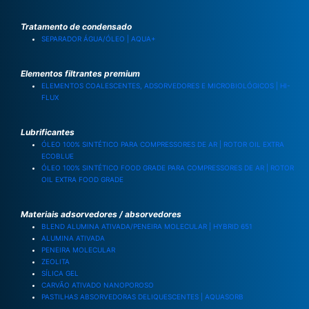
Tratamento de condensado
SEPARADOR ÁGUA/ÓLEO | AQUA+
Elementos filtrantes premium
ELEMENTOS COALESCENTES, ADSORVEDORES E MICROBIOLÓGICOS | HI-
FLUX
Lubrificantes
ÓLEO 100% SINTÉTICO PARA COMPRESSORES DE AR | ROTOR OIL EXTRA
ECOBLUE
ÓLEO 100% SINTÉTICO FOOD GRADE PARA COMPRESSORES DE AR | ROTOR
OIL EXTRA FOOD GRADE
Materiais adsorvedores / absorvedores
BLEND ALUMINA ATIVADA/PENEIRA MOLECULAR | HYBRID 651
ALUMINA ATIVADA
PENEIRA MOLECULAR
ZEOLITA
SÍLICA GEL
CARVÃO ATIVADO NANOPOROSO
PASTILHAS ABSORVEDORAS DELIQUESCENTES | AQUASORB