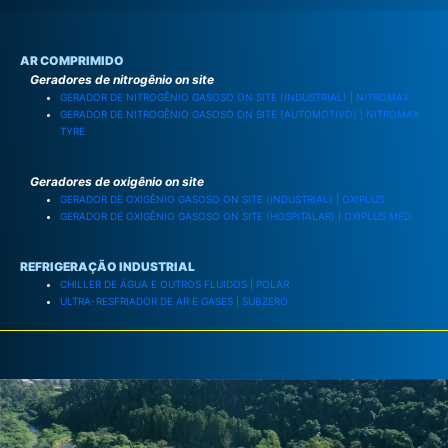
AR COMPRIMIDO
Geradores de nitrogênio on site
GERADOR DE NITROGÊNIO GASOSO ON SITE (INDUSTRIAL) | NITROMAX
GERADOR DE NITROGÊNIO GASOSO ON SITE (AUTOMOTIVO) | NITROMAX
TYRE
Geradores de oxigênio on site
GERADOR DE OXIGÊNIO GASOSO ON SITE (INDUSTRIAL) | OXIPLUS
GERADOR DE OXIGÊNIO GASOSO ON SITE (HOSPITALAR) | OXIPLUS MED
REFRIGERAÇÃO INDUSTRIAL
CHILLER DE ÁGUA E OUTROS FLUIDOS | POLAR
ULTRA-RESFRIADOR DE AR E GASES | SUBZERO