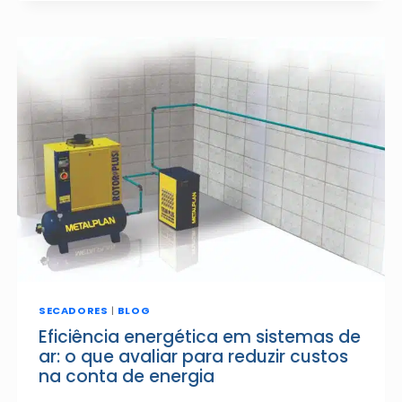
VS.
ADSORÇÃO:
QUAL
A
MELHOR
TECNOLOGIA
PARA
SEU
PROCESSO?
SECADORES
|
BLOG
Eficiência energética em sistemas de
ar: o que avaliar para reduzir custos
na conta de energia