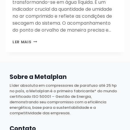
transformando-se em água líquida. É um
indicador crucial da quantidade de umidade
no ar comprimido e reflete as condições de
secagem do sistema. O acompanhamento
do ponto de orvalho de maneira precisa e…
PONTO
LER MAIS
DE
ORVALHO
EM
SISTEMAS
DE
AR
Sobre a Metalplan
COMPRIMIDO:
MEDIR
Líder absoluta em compressores de parafuso até 25 hp
E
no país, a Metalplan é o primeiro fabricante* do mundo
ACOMPANHAR
certificado ISO 50001 – Gestão de Energia,
PARA
demonstrando seu compromisso com a eficiência
NÃO
energética, base para a sustentabilidade e a
TER
competitividade das empresas.
PREJUÍZO
Contato