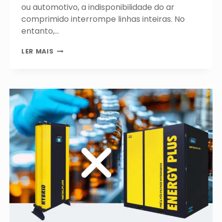
ou automotivo, a indisponibilidade do ar
comprimido interrompe linhas inteiras. No
entanto,…
QUANDO
LER MAIS
O
SECADOR
DE
AR
VIRA
O
GARGALO
DO
SISTEMA