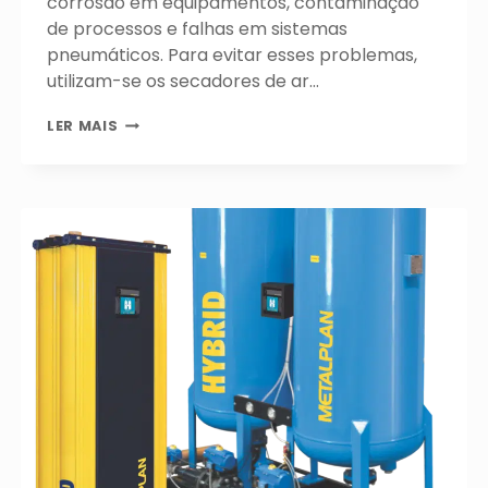
corrosão em equipamentos, contaminação
de processos e falhas em sistemas
pneumáticos. Para evitar esses problemas,
utilizam-se os secadores de ar…
QUAIS
LER MAIS
OS
TIPOS
DE
SECADORES
DE
AR
COMPRIMIDO
E
SUAS
APLICAÇÕES