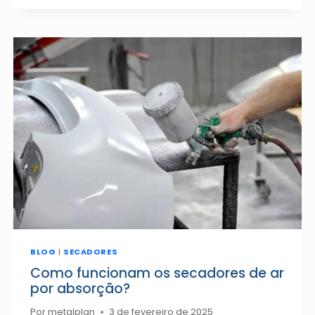
ADSORÇÃO
NA
INDÚSTRIA
QUÍMICA:
COMO
FUNCIONA
E
SEUS
BENEFÍCIOS?
BLOG
|
SECADORES
Como funcionam os secadores de ar
por absorção?
Por
metalplan
3 de fevereiro de 2025