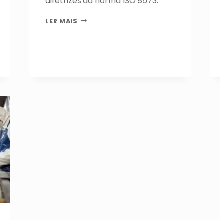
diretrizes da norma ISO 8573.
SECADOR
LER MAIS
DE
AR
COMPRIMIDO
POR
REFRIGERAÇÃO:
CONHEÇA
O
SEU
FUNCIONAMENTO