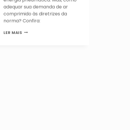
adequar sua demanda de ar
comprimido às diretrizes da
norma? Confira:
ISO
LER MAIS
8573-
1:
POR
QUE
O
AR
COMPRIMIDO
CONCENTRA
CONTAMINANTES
E
COMO
ELIMINÁ-
LOS?