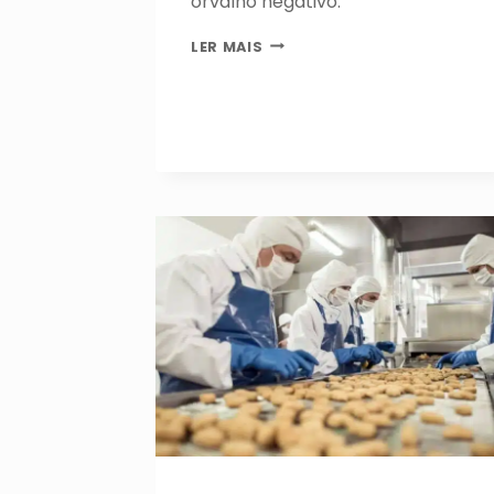
orvalho negativo.
SAIBA
LER MAIS
COMO
FUNCIONA
O
SECADOR
DE
AR
COMPRIMIDO
POR
ADSORÇÃO