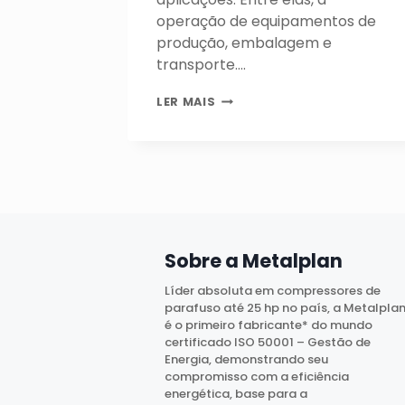
operação de equipamentos de
produção, embalagem e
transporte….
ISO
LER MAIS
22000
E
ISO
8573:
COMO
GARANTIR
A
MÁXIMA
SEGURANÇA
Sobre a Metalplan
EM
AR
Líder absoluta em compressores de
COMPRIMIDO
parafuso até 25 hp no país, a Metalpla
NA
é o primeiro fabricante* do mundo
INDÚSTRIA
certificado ISO 50001 – Gestão de
ALIMENTÍCIA
Energia, demonstrando seu
compromisso com a eficiência
energética, base para a