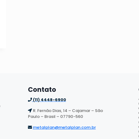
Contato
(11) 4448-6900
n
R. Fernão Dias, 14 – Cajamar – São
Paulo – Brasil – 07790-560
metalplan@metalplan.com.br