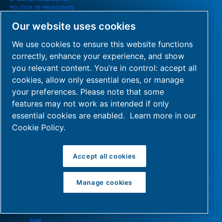
POLÍTICA DE PRIVACIDADE
Our website uses cookies
SERVIÇOS
SERVIÇOS DE PÓS-VENDA
We use cookies to ensure this website functions
MANUAIS E PRONTUÁRIOS
correctly, enhance your experience, and show
LITERATURA TÉCNICA
AUDITORIAS
you relevant content. You’re in control: accept all
LOCAÇÃO DE EQUIPAMENTOS
cookies, allow only essential ones, or manage
your preferences. Please note that some
BLOG
features may not work as intended if only
FALE CONOSCO
essential cookies are enabled.
Learn more in our
Cookie Policy.
Produtos
AR COMPRIMIDO
Compressores de Ar
Accept all cookies
COMPRESSOR DE PARAFUSO | ROTOR PLUS (4 A 25 HP)
COMPRESSOR DE PARAFUSO | TOTALPACK FLEX (10 A 250 HP)
COMPRESSOR ISENTO DE ÓLEO (SCROLL) | SCROLLTECH ZERO OIL FREE (5
Manage cookies
A 50 HP)
BOOSTER ISENTO DE ÓLEO (PISTÃO)/COMPRESSOR DE ALTA PRESSÃO (ATÉ
40 BAR)
BOOSTER LUBRIFICADO (PISTÃO)/COMPRESSOR DE ALTA PRESSÃO (ATÉ 40
BAR)