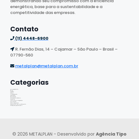
demonstrando seu compromisso com a eficiência
energética, base para a sustentabilidade e a
competitividade das empresas.
Contato
(11) 4448-6900
R. Fernão Dias, 14 – Cajamar – São Paulo – Brasil –
07790-560
metalplan@metalplan.com.br
Categorias
Ar Comprimido
Blog
Chillers
Clima
Compressores
Destaques
Geradores
Isolamento térmico
Notícias
Óleo para Compressor
Secadores
Sem categoria
Separador de condensado
Transporte pneumático
© 2026 METALPLAN - Desenvolvido por
Agência Tipo