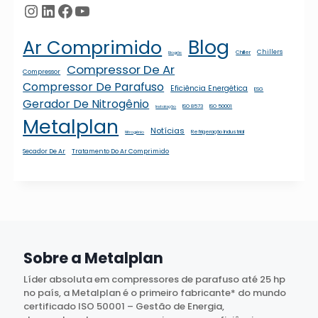
Instagram
LinkedIn
Facebook
Youtube
Blog
Ar Comprimido
Chillers
Chiller
Biogás
Compressor De Ar
Compressor
Compressor De Parafuso
Eficiência Energética
ESG
Gerador De Nitrogênio
ISO 8573
ISO 50001
Instalação
Metalplan
Notícias
Refrigeração Industrial
Nitrogênio
Secador De Ar
Tratamento Do Ar Comprimido
Sobre a Metalplan
Líder absoluta em compressores de parafuso até 25 hp
no país, a Metalplan é o primeiro fabricante* do mundo
certificado ISO 50001 – Gestão de Energia,