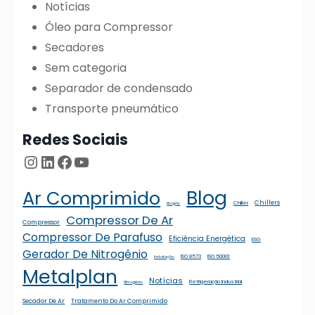
Notícias
Óleo para Compressor
Secadores
Sem categoria
Separador de condensado
Transporte pneumático
Redes Sociais
Instagram
LinkedIn
Facebook
Youtube
Blog
Ar Comprimido
Chillers
Chiller
Biogás
Compressor De Ar
Compressor
Compressor De Parafuso
Eficiência Energética
ESG
Gerador De Nitrogênio
ISO 8573
ISO 50001
Instalação
Metalplan
Notícias
Refrigeração Industrial
Nitrogênio
Secador De Ar
Tratamento Do Ar Comprimido