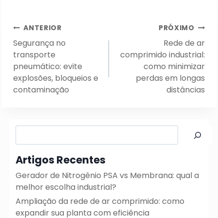
Navegação
ANTERIOR
PRÓXIMO
de
Segurança no
Rede de ar
Post
transporte
comprimido industrial:
pneumático: evite
como minimizar
explosões, bloqueios e
perdas em longas
contaminação
distâncias
Pesquisar
Artigos Recentes
Gerador de Nitrogênio PSA vs Membrana: qual a
melhor escolha industrial?
Ampliação da rede de ar comprimido: como
expandir sua planta com eficiência